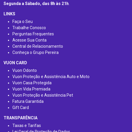
Segunda a Sábado, das 8h às 21h
.
LINKS
Faça o Seu
Trabalhe Conosco
Perguntas Frequentes
Acesse Sua Conta
Central de Relacionamento
Conheça o Grupo Pereira
VUON CARD
Vuon Odonto
Vuon Proteção e Assistência Auto e Moto
Vuon Casa Protegida
Vuon Vida Premiada
Vuon Proteção e Assistência Pet
Fatura Garantida
Gift Card
TRANSPARÊNCIA
Taxas e Tarifas
Lei Geral de Proteção de Dados