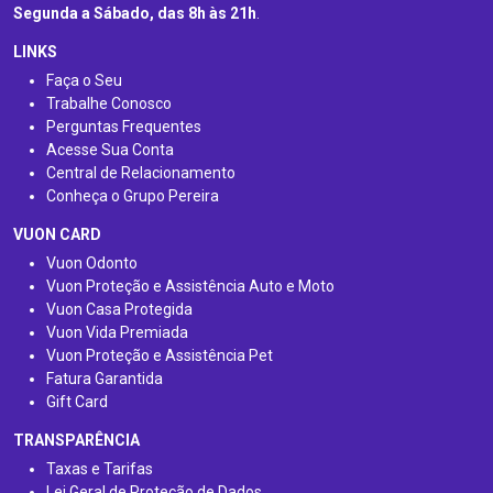
Segunda a Sábado, das 8h às 21h
.
LINKS
Faça o Seu
Trabalhe Conosco
Perguntas Frequentes
Acesse Sua Conta
Central de Relacionamento
Conheça o Grupo Pereira
VUON CARD
Vuon Odonto
Vuon Proteção e Assistência Auto e Moto
Vuon Casa Protegida
Vuon Vida Premiada
Vuon Proteção e Assistência Pet
Fatura Garantida
Gift Card
TRANSPARÊNCIA
Taxas e Tarifas
Lei Geral de Proteção de Dados