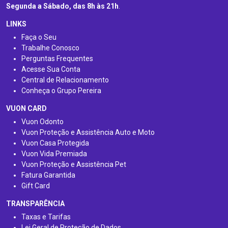
Segunda a Sábado, das 8h às 21h
.
LINKS
Faça o Seu
Trabalhe Conosco
Perguntas Frequentes
Acesse Sua Conta
Central de Relacionamento
Conheça o Grupo Pereira
VUON CARD
Vuon Odonto
Vuon Proteção e Assistência Auto e Moto
Vuon Casa Protegida
Vuon Vida Premiada
Vuon Proteção e Assistência Pet
Fatura Garantida
Gift Card
TRANSPARÊNCIA
Taxas e Tarifas
Lei Geral de Proteção de Dados