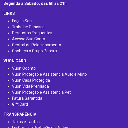
Segunda a Sábado, das 8h às 21h
.
LINKS
Faça o Seu
Trabalhe Conosco
Perguntas Frequentes
Acesse Sua Conta
Central de Relacionamento
Conheça o Grupo Pereira
VUON CARD
Vuon Odonto
Vuon Proteção e Assistência Auto e Moto
Vuon Casa Protegida
Vuon Vida Premiada
Vuon Proteção e Assistência Pet
Fatura Garantida
Gift Card
TRANSPARÊNCIA
Taxas e Tarifas
Lei Geral de Proteção de Dados