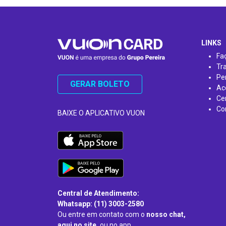
…
LINKS
Fa
Tr
Pe
GERAR BOLETO
Ac
Ce
Co
BAIXE O APLICATIVO VUON
Central de Atendimento:
Whatsapp: (11) 3003-2580
Ou entre em contato com o
nosso chat,
aqui no site,
ou no app.