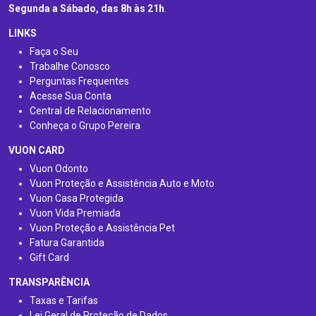
Segunda a Sábado, das 8h às 21h
.
LINKS
Faça o Seu
Trabalhe Conosco
Perguntas Frequentes
Acesse Sua Conta
Central de Relacionamento
Conheça o Grupo Pereira
VUON CARD
Vuon Odonto
Vuon Proteção e Assistência Auto e Moto
Vuon Casa Protegida
Vuon Vida Premiada
Vuon Proteção e Assistência Pet
Fatura Garantida
Gift Card
TRANSPARÊNCIA
Taxas e Tarifas
Lei Geral de Proteção de Dados