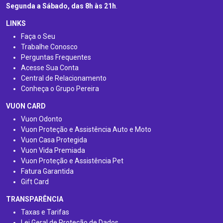
Segunda a Sábado, das 8h às 21h
.
LINKS
Faça o Seu
Trabalhe Conosco
Perguntas Frequentes
Acesse Sua Conta
Central de Relacionamento
Conheça o Grupo Pereira
VUON CARD
Vuon Odonto
Vuon Proteção e Assistência Auto e Moto
Vuon Casa Protegida
Vuon Vida Premiada
Vuon Proteção e Assistência Pet
Fatura Garantida
Gift Card
TRANSPARÊNCIA
Taxas e Tarifas
Lei Geral de Proteção de Dados