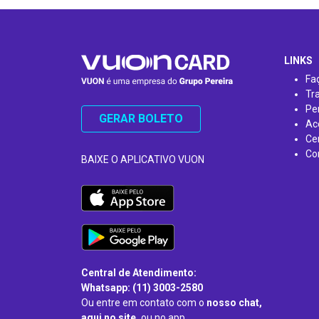
…
LINKS
Fa
Tr
Pe
GERAR BOLETO
Ac
Ce
Co
BAIXE O APLICATIVO VUON
Central de Atendimento:
Whatsapp: (11) 3003-2580
Ou entre em contato com o
nosso chat,
aqui no site,
ou no app.