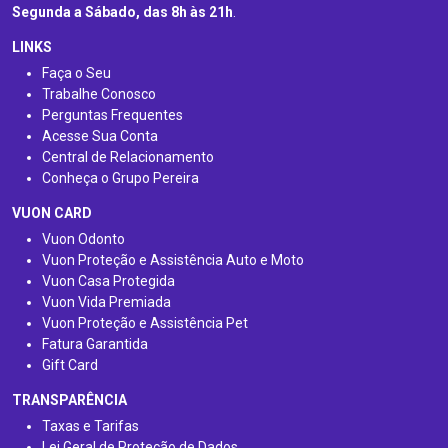
Segunda a Sábado, das 8h às 21h
.
LINKS
Faça o Seu
Trabalhe Conosco
Perguntas Frequentes
Acesse Sua Conta
Central de Relacionamento
Conheça o Grupo Pereira
VUON CARD
Vuon Odonto
Vuon Proteção e Assistência Auto e Moto
Vuon Casa Protegida
Vuon Vida Premiada
Vuon Proteção e Assistência Pet
Fatura Garantida
Gift Card
TRANSPARÊNCIA
Taxas e Tarifas
Lei Geral de Proteção de Dados