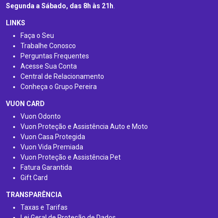
Segunda a Sábado, das 8h às 21h
.
LINKS
Faça o Seu
Trabalhe Conosco
Perguntas Frequentes
Acesse Sua Conta
Central de Relacionamento
Conheça o Grupo Pereira
VUON CARD
Vuon Odonto
Vuon Proteção e Assistência Auto e Moto
Vuon Casa Protegida
Vuon Vida Premiada
Vuon Proteção e Assistência Pet
Fatura Garantida
Gift Card
TRANSPARÊNCIA
Taxas e Tarifas
Lei Geral de Proteção de Dados