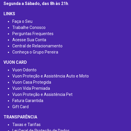
Segunda a Sábado, das 8h às 21h
.
LINKS
Faça o Seu
Trabalhe Conosco
Perguntas Frequentes
Acesse Sua Conta
Central de Relacionamento
Conheça o Grupo Pereira
VUON CARD
Vuon Odonto
Vuon Proteção e Assistência Auto e Moto
Vuon Casa Protegida
Vuon Vida Premiada
Vuon Proteção e Assistência Pet
Fatura Garantida
Gift Card
TRANSPARÊNCIA
Taxas e Tarifas
Lei Geral de Proteção de Dados