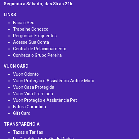
Segunda a Sábado, das 8h às 21h
.
LINKS
Faça o Seu
Trabalhe Conosco
Perguntas Frequentes
Acesse Sua Conta
Central de Relacionamento
Conheça o Grupo Pereira
VUON CARD
Vuon Odonto
Vuon Proteção e Assistência Auto e Moto
Vuon Casa Protegida
Vuon Vida Premiada
Vuon Proteção e Assistência Pet
Fatura Garantida
Gift Card
TRANSPARÊNCIA
Taxas e Tarifas
Lei Geral de Proteção de Dados