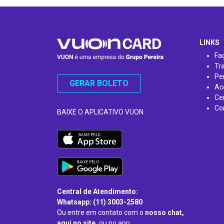
…
LINKS
Fa
Tr
Pe
GERAR BOLETO
Ac
Ce
Co
BAIXE O APLICATIVO VUON
Central de Atendimento:
Whatsapp: (11) 3003-2580
Ou entre em contato com o
nosso chat,
aqui no site,
ou no app.