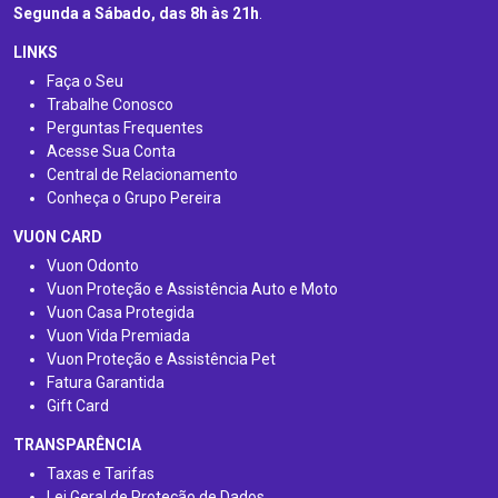
Segunda a Sábado, das 8h às 21h
.
LINKS
Faça o Seu
Trabalhe Conosco
Perguntas Frequentes
Acesse Sua Conta
Central de Relacionamento
Conheça o Grupo Pereira
VUON CARD
Vuon Odonto
Vuon Proteção e Assistência Auto e Moto
Vuon Casa Protegida
Vuon Vida Premiada
Vuon Proteção e Assistência Pet
Fatura Garantida
Gift Card
TRANSPARÊNCIA
Taxas e Tarifas
Lei Geral de Proteção de Dados