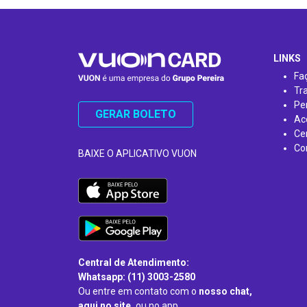
…
LINKS
Fa
Tr
Pe
GERAR BOLETO
Ac
Ce
Co
BAIXE O APLICATIVO VUON
Central de Atendimento:
Whatsapp: (11) 3003-2580
Ou entre em contato com o
nosso chat,
aqui no site,
ou no app.