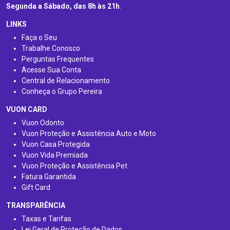
Segunda a Sábado, das 8h às 21h
.
LINKS
Faça o Seu
Trabalhe Conosco
Perguntas Frequentes
Acesse Sua Conta
Central de Relacionamento
Conheça o Grupo Pereira
VUON CARD
Vuon Odonto
Vuon Proteção e Assistência Auto e Moto
Vuon Casa Protegida
Vuon Vida Premiada
Vuon Proteção e Assistência Pet
Fatura Garantida
Gift Card
TRANSPARÊNCIA
Taxas e Tarifas
Lei Geral de Proteção de Dados