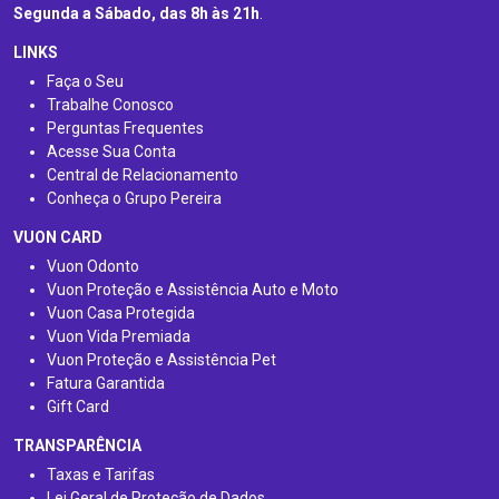
Segunda a Sábado, das 8h às 21h
.
LINKS
Faça o Seu
Trabalhe Conosco
Perguntas Frequentes
Acesse Sua Conta
Central de Relacionamento
Conheça o Grupo Pereira
VUON CARD
Vuon Odonto
Vuon Proteção e Assistência Auto e Moto
Vuon Casa Protegida
Vuon Vida Premiada
Vuon Proteção e Assistência Pet
Fatura Garantida
Gift Card
TRANSPARÊNCIA
Taxas e Tarifas
Lei Geral de Proteção de Dados