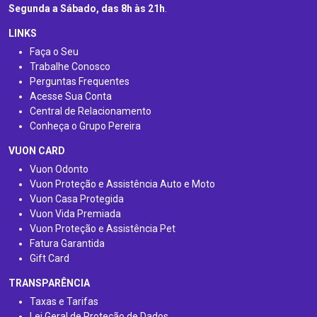
Segunda a Sábado, das 8h às 21h
.
LINKS
Faça o Seu
Trabalhe Conosco
Perguntas Frequentes
Acesse Sua Conta
Central de Relacionamento
Conheça o Grupo Pereira
VUON CARD
Vuon Odonto
Vuon Proteção e Assistência Auto e Moto
Vuon Casa Protegida
Vuon Vida Premiada
Vuon Proteção e Assistência Pet
Fatura Garantida
Gift Card
TRANSPARÊNCIA
Taxas e Tarifas
Lei Geral de Proteção de Dados