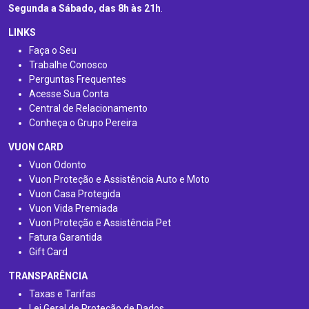
Segunda a Sábado, das 8h às 21h
.
LINKS
Faça o Seu
Trabalhe Conosco
Perguntas Frequentes
Acesse Sua Conta
Central de Relacionamento
Conheça o Grupo Pereira
VUON CARD
Vuon Odonto
Vuon Proteção e Assistência Auto e Moto
Vuon Casa Protegida
Vuon Vida Premiada
Vuon Proteção e Assistência Pet
Fatura Garantida
Gift Card
TRANSPARÊNCIA
Taxas e Tarifas
Lei Geral de Proteção de Dados