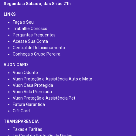
Segunda a Sábado, das 8h às 21h
.
LINKS
Faça o Seu
Trabalhe Conosco
Perguntas Frequentes
Acesse Sua Conta
Central de Relacionamento
Conheça o Grupo Pereira
VUON CARD
Vuon Odonto
Vuon Proteção e Assistência Auto e Moto
Vuon Casa Protegida
Vuon Vida Premiada
Vuon Proteção e Assistência Pet
Fatura Garantida
Gift Card
TRANSPARÊNCIA
Taxas e Tarifas
Lei Geral de Proteção de Dados