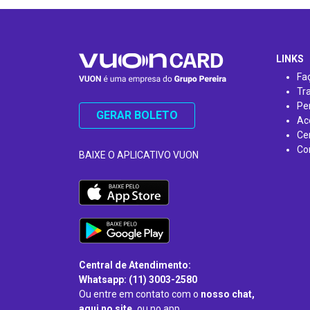
…
LINKS
Fa
Tr
Pe
GERAR BOLETO
Ac
Ce
Co
BAIXE O APLICATIVO VUON
Central de Atendimento:
Whatsapp: (11) 3003-2580
Ou entre em contato com o
nosso chat,
aqui no site,
ou no app.