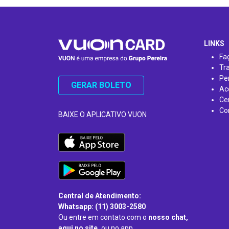
…
LINKS
Fa
Tr
Pe
GERAR BOLETO
Ac
Ce
Co
BAIXE O APLICATIVO VUON
Central de Atendimento:
Whatsapp: (11) 3003-2580
Ou entre em contato com o
nosso chat,
aqui no site,
ou no app.