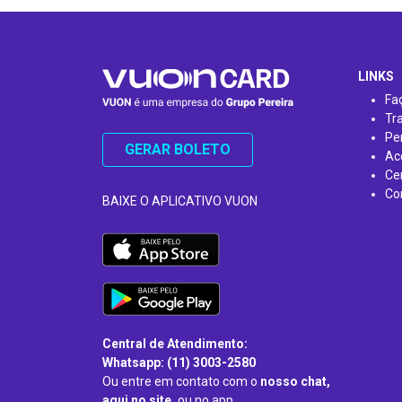
…
LINKS
Fa
Tr
Pe
GERAR BOLETO
Ac
Ce
Co
BAIXE O APLICATIVO VUON
Central de Atendimento:
Whatsapp: (11) 3003-2580
Ou entre em contato com o
nosso chat,
aqui no site,
ou no app.