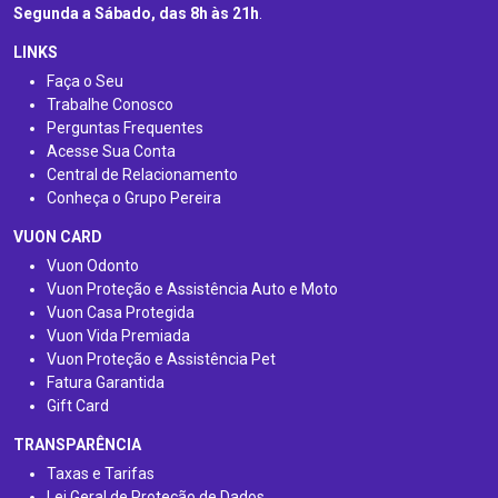
Segunda a Sábado, das 8h às 21h
.
LINKS
Faça o Seu
Trabalhe Conosco
Perguntas Frequentes
Acesse Sua Conta
Central de Relacionamento
Conheça o Grupo Pereira
VUON CARD
Vuon Odonto
Vuon Proteção e Assistência Auto e Moto
Vuon Casa Protegida
Vuon Vida Premiada
Vuon Proteção e Assistência Pet
Fatura Garantida
Gift Card
TRANSPARÊNCIA
Taxas e Tarifas
Lei Geral de Proteção de Dados