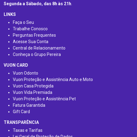
Segunda a Sábado, das 8h às 21h
.
LINKS
Faça o Seu
Trabalhe Conosco
Perguntas Frequentes
Acesse Sua Conta
Central de Relacionamento
Conheça o Grupo Pereira
VUON CARD
Vuon Odonto
Vuon Proteção e Assistência Auto e Moto
Vuon Casa Protegida
Vuon Vida Premiada
Vuon Proteção e Assistência Pet
Fatura Garantida
Gift Card
TRANSPARÊNCIA
Taxas e Tarifas
Lei Geral de Proteção de Dados