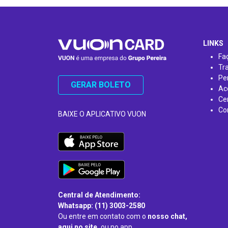
…
LINKS
Fa
Tr
Pe
GERAR BOLETO
Ac
Ce
Co
BAIXE O APLICATIVO VUON
Central de Atendimento:
Whatsapp: (11) 3003-2580
Ou entre em contato com o
nosso chat,
aqui no site,
ou no app.