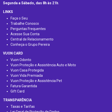
Segunda a Sábado, das 8h às 21h
.
LINKS
Faça o Seu
Trabalhe Conosco
Perguntas Frequentes
Acesse Sua Conta
Central de Relacionamento
Conheça o Grupo Pereira
VUON CARD
Vuon Odonto
Vuon Proteção e Assistência Auto e Moto
Vuon Casa Protegida
Vuon Vida Premiada
Vuon Proteção e Assistência Pet
Fatura Garantida
Gift Card
TRANSPARÊNCIA
Taxas e Tarifas
Lei Geral de Proteção de Dados