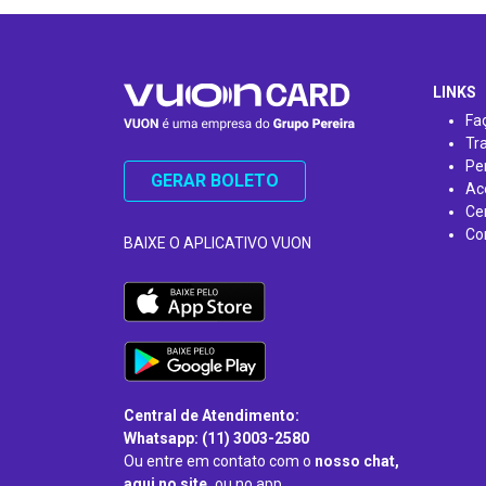
…
LINKS
Fa
Tr
Pe
GERAR BOLETO
Ac
Ce
Co
BAIXE O APLICATIVO VUON
Central de Atendimento:
Whatsapp: (11) 3003-2580
Ou entre em contato com o
nosso chat,
aqui no site,
ou no app.