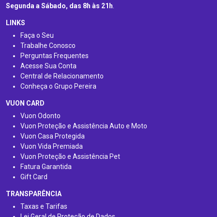
Segunda a Sábado, das 8h às 21h
.
LINKS
Faça o Seu
Trabalhe Conosco
Perguntas Frequentes
Acesse Sua Conta
Central de Relacionamento
Conheça o Grupo Pereira
VUON CARD
Vuon Odonto
Vuon Proteção e Assistência Auto e Moto
Vuon Casa Protegida
Vuon Vida Premiada
Vuon Proteção e Assistência Pet
Fatura Garantida
Gift Card
TRANSPARÊNCIA
Taxas e Tarifas
Lei Geral de Proteção de Dados