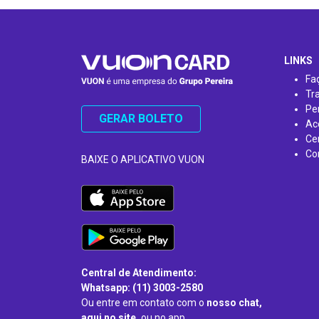
…
LINKS
Fa
Tr
Pe
GERAR BOLETO
Ac
Ce
Co
BAIXE O APLICATIVO VUON
Central de Atendimento:
Whatsapp: (11) 3003-2580
Ou entre em contato com o
nosso chat,
aqui no site,
ou no app.