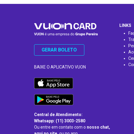
…
LINKS
Fa
Tr
Pe
GERAR BOLETO
Ac
Ce
Co
BAIXE O APLICATIVO VUON
Central de Atendimento:
Whatsapp: (11) 3003-2580
Ou entre em contato com o
nosso chat,
aqui no site,
ou no app.