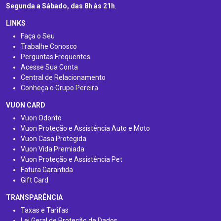
Segunda a Sábado, das 8h às 21h
.
LINKS
Faça o Seu
Trabalhe Conosco
Perguntas Frequentes
Acesse Sua Conta
Central de Relacionamento
Conheça o Grupo Pereira
VUON CARD
Vuon Odonto
Vuon Proteção e Assistência Auto e Moto
Vuon Casa Protegida
Vuon Vida Premiada
Vuon Proteção e Assistência Pet
Fatura Garantida
Gift Card
TRANSPARÊNCIA
Taxas e Tarifas
Lei Geral de Proteção de Dados