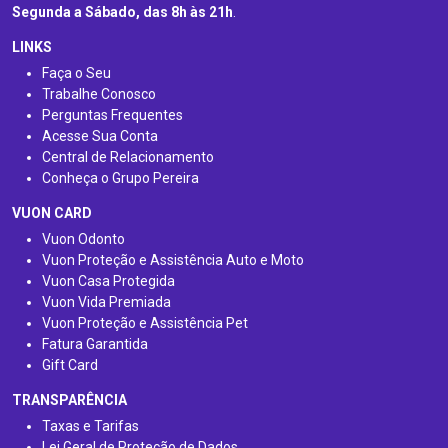
Segunda a Sábado, das 8h às 21h
.
LINKS
Faça o Seu
Trabalhe Conosco
Perguntas Frequentes
Acesse Sua Conta
Central de Relacionamento
Conheça o Grupo Pereira
VUON CARD
Vuon Odonto
Vuon Proteção e Assistência Auto e Moto
Vuon Casa Protegida
Vuon Vida Premiada
Vuon Proteção e Assistência Pet
Fatura Garantida
Gift Card
TRANSPARÊNCIA
Taxas e Tarifas
Lei Geral de Proteção de Dados