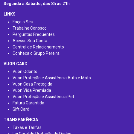
Segunda a Sábado, das 8h às 21h
.
LINKS
Faça o Seu
Trabalhe Conosco
Perguntas Frequentes
Acesse Sua Conta
Central de Relacionamento
Conheça o Grupo Pereira
VUON CARD
Vuon Odonto
Vuon Proteção e Assistência Auto e Moto
Vuon Casa Protegida
Vuon Vida Premiada
Vuon Proteção e Assistência Pet
Fatura Garantida
Gift Card
TRANSPARÊNCIA
Taxas e Tarifas
Lei Geral de Proteção de Dados