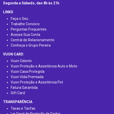
Segunda a Sábado, das 8h às 21h
.
LINKS
Faça o Seu
Trabalhe Conosco
Perguntas Frequentes
Acesse Sua Conta
Central de Relacionamento
Conheça o Grupo Pereira
VUON CARD
Vuon Odonto
Vuon Proteção e Assistência Auto e Moto
Vuon Casa Protegida
Vuon Vida Premiada
Vuon Proteção e Assistência Pet
Fatura Garantida
Gift Card
TRANSPARÊNCIA
Taxas e Tarifas
Lei Geral de Proteção de Dados