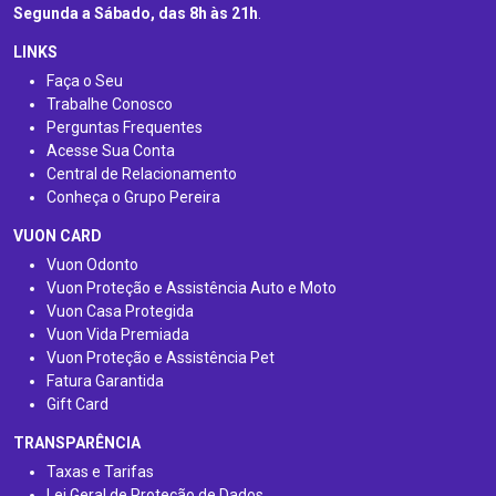
Segunda a Sábado, das 8h às 21h
.
LINKS
Faça o Seu
Trabalhe Conosco
Perguntas Frequentes
Acesse Sua Conta
Central de Relacionamento
Conheça o Grupo Pereira
VUON CARD
Vuon Odonto
Vuon Proteção e Assistência Auto e Moto
Vuon Casa Protegida
Vuon Vida Premiada
Vuon Proteção e Assistência Pet
Fatura Garantida
Gift Card
TRANSPARÊNCIA
Taxas e Tarifas
Lei Geral de Proteção de Dados