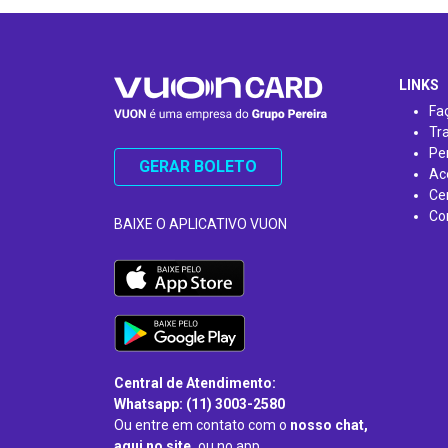
…
LINKS
Fa
Tr
Pe
GERAR BOLETO
Ac
Ce
Co
BAIXE O APLICATIVO VUON
Central de Atendimento:
Whatsapp: (11) 3003-2580
Ou entre em contato com o
nosso chat,
aqui no site,
ou no app.