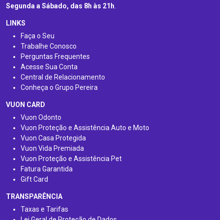
Segunda a Sábado, das 8h às 21h
.
LINKS
Faça o Seu
Trabalhe Conosco
Perguntas Frequentes
Acesse Sua Conta
Central de Relacionamento
Conheça o Grupo Pereira
VUON CARD
Vuon Odonto
Vuon Proteção e Assistência Auto e Moto
Vuon Casa Protegida
Vuon Vida Premiada
Vuon Proteção e Assistência Pet
Fatura Garantida
Gift Card
TRANSPARÊNCIA
Taxas e Tarifas
Lei Geral de Proteção de Dados