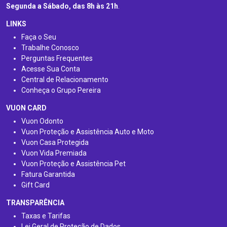
Segunda a Sábado, das 8h às 21h
.
LINKS
Faça o Seu
Trabalhe Conosco
Perguntas Frequentes
Acesse Sua Conta
Central de Relacionamento
Conheça o Grupo Pereira
VUON CARD
Vuon Odonto
Vuon Proteção e Assistência Auto e Moto
Vuon Casa Protegida
Vuon Vida Premiada
Vuon Proteção e Assistência Pet
Fatura Garantida
Gift Card
TRANSPARÊNCIA
Taxas e Tarifas
Lei Geral de Proteção de Dados