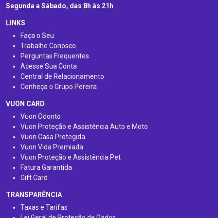
Segunda a Sábado, das 8h às 21h
.
LINKS
Faça o Seu
Trabalhe Conosco
Perguntas Frequentes
Acesse Sua Conta
Central de Relacionamento
Conheça o Grupo Pereira
VUON CARD
Vuon Odonto
Vuon Proteção e Assistência Auto e Moto
Vuon Casa Protegida
Vuon Vida Premiada
Vuon Proteção e Assistência Pet
Fatura Garantida
Gift Card
TRANSPARÊNCIA
Taxas e Tarifas
Lei Geral de Proteção de Dados