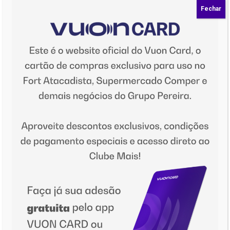
Fechar
Aplicativo VUON
CARD