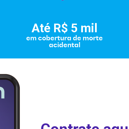
Até R$
5
mil
em cobertura de morte
acidental