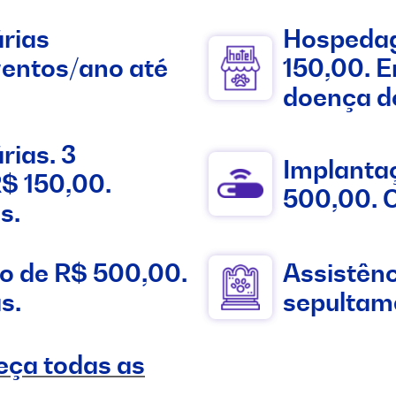
árias
Hospedage
ventos/ano até
150,00. E
doença d
rias. 3
Implantaç
R$ 150,00.
500,00. C
s.
to de R$ 500,00.
Assistên
s.
sepultam
eça todas as