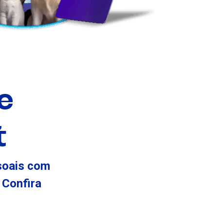
e
t
soais com
 Confira