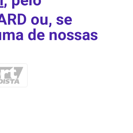
i
, pelo
RD ou, se
 uma de nossas