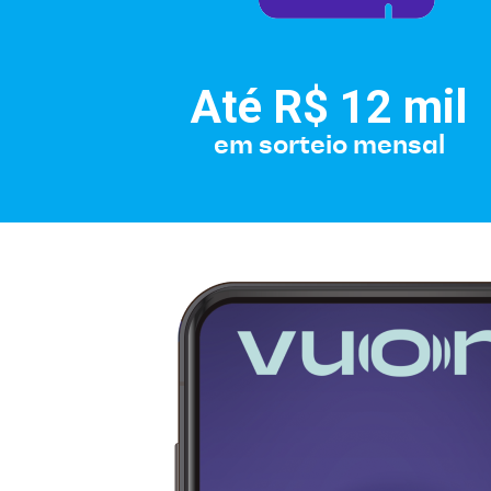
Até R$ 12 mil
em sorteio mensal