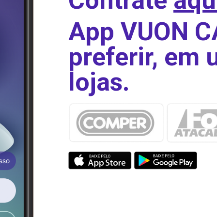
Contrate
aqu
App VUON CA
preferir, em
lojas.