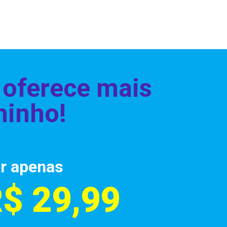
 oferece mais
hinho!
r apenas
$ 29,99