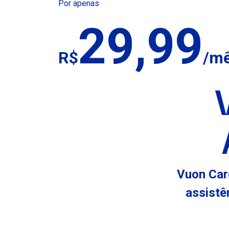
Por apenas
29,99
R$
/
m
Vuon Car
assistê