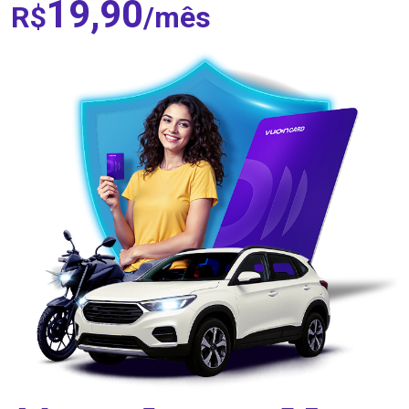
19,90
R$
/
mês