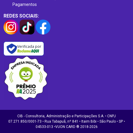
Pagamentos
REDES SOCIAIS:
Verificada por
CIB - Consultoria, Administração e Participações S.A. • CNPJ
07.271.850/0001-73 • Rua Tabapuã, nº 841 • Itaim Bibi • São Paulo • SP •
04533-013 •VUON CARD ® 2018-2026