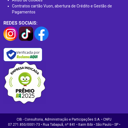
Contratos cartão Vuon, abertura de Crédito e Gestão de
Pagamentos
REDES SOCIAIS:
Verificada por
CIB - Consultoria, Administração e Participações S.A. • CNPJ
07.271.850/0001-73 • Rua Tabapuã, nº 841 • Itaim Bibi • São Paulo • SP •