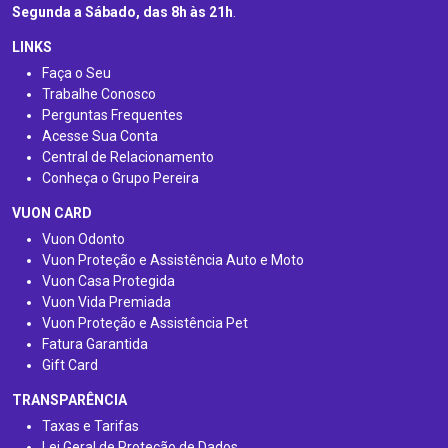
Segunda a Sábado, das 8h às 21h
.
LINKS
Faça o Seu
Trabalhe Conosco
Perguntas Frequentes
Acesse Sua Conta
Central de Relacionamento
Conheça o Grupo Pereira
VUON CARD
Vuon Odonto
Vuon Proteção e Assistência Auto e Moto
Vuon Casa Protegida
Vuon Vida Premiada
Vuon Proteção e Assistência Pet
Fatura Garantida
Gift Card
TRANSPARÊNCIA
Taxas e Tarifas
Lei Geral de Proteção de Dados